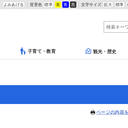
よみあげる
背景色
標準
黄
青
黒
文字サイズ
拡大
標準
子育て・教育
観光・歴史
ページの内容