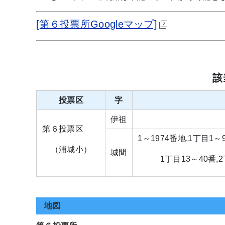
[第６投票所Googleマップ]
該
投票区
字
伊祖
第６投票区
1～1974番地,1丁目1～
（浦城小）
城間
1丁目13～40番
地図