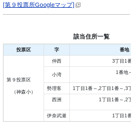
[第９投票所Googleマップ]
該当住所一覧
投票区
字
番地
仲西
3丁目1番
1番地
小湾
第９投票区
勢理客
1丁目1番～,2丁目1番～,3
（神森小）
西洲
1丁目1番～,2
伊奈武瀬
1丁目1番