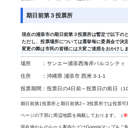
期日前第３投票所
現在の浦添市の期日前第３投票所は暫定で以下の
ただし、投票場所については選挙毎に委員会で決
変更の際は市民の皆様には大変ご迷惑をおかけし
場所 ：
サンエー浦添西海岸パルコシティ
住所 ：沖縄県 浦添市 西洲 3-1-1
投票期間：投票日の4日前～投票日の前日（10
期日前第1投票所と期日前第2～3投票所では投票
ページの下部に周辺地図を掲載しております。（
※
現在地からのルート案内などはGoogleマップをご