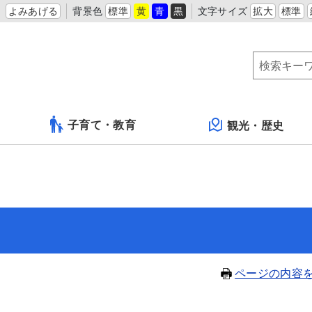
よみあげる
背景色
標準
黄
青
黒
文字サイズ
拡大
標準
子育て・教育
観光・歴史
ページの内容