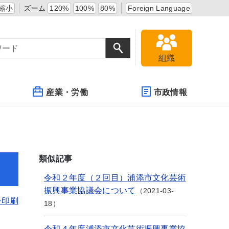
縮小
ズーム
120%
100%
80%
Foreign Language
組織
産業・労働
市政情報
類似記事
令和２年度（２回目）浦添市文化芸術
振興事業協議会について
2021-03-
を印刷
18
令和４年度浦添市文化芸術振興事業協