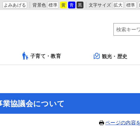
よみあげる
背景色
標準
黄
青
黒
文字サイズ
拡大
標準
子育て・教育
観光・歴史
事業協議会について
ページの内容