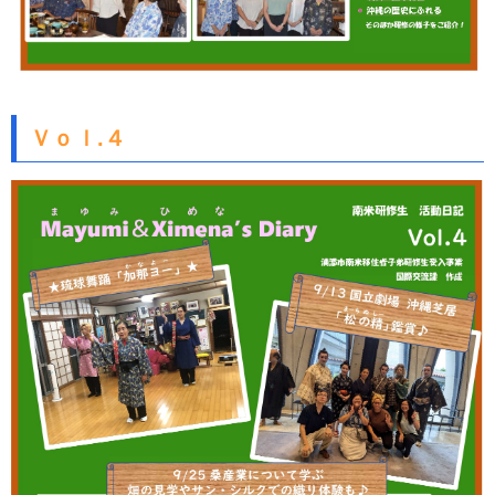
Ｖｏｌ.４