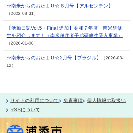
☆南米からのおたより☆８月号【アルゼンチン】
2022-08-31
【活動日記Vol.5・Final 追加】令和７年度 南米研修
生を紹介します！（南米移住者子弟研修生受入事業）
2026-01-06
☆南米からのおたより☆2月号【ブラジル】
2026-03-
12
サイトの利用について
免責事項
個人情報の取扱い
RSSについて