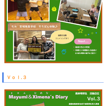
Ｖｏｌ.３