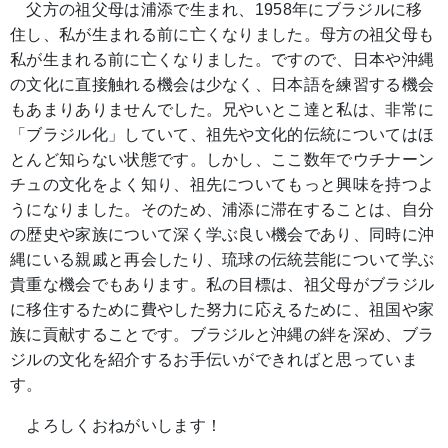
父方の祖父母は浦添で生まれ、1958年にブラジルに移
住し、私が生まれる前に亡くなりました。母方の祖父母も
私が生まれる前に亡くなりました。ですので、日本や沖縄
の文化に直接触れる機会は少なく、日本語を練習する機会
もあまりありませんでした。兄やいとこ達と私は、非常に
「ブラジル化」していて、祖先や文化的伝統についてはほ
とんど知らない状態です。しかし、ここ数年でウチナーン
チュの文化をよく知り、祖先についてもっと興味を持つよ
うになりました。そのため、浦添に滞在することは、自分
の歴史や家族について深く学ぶ良い機会であり、同時に沖
縄にいる親戚と再会したり、琉球の伝統芸能について学ぶ
貴重な機会でもあります。私の目標は、祖父母がブラジル
に移住するために費やした努力に応えるために、祖国や家
族に貢献することです。ブラジルと沖縄の絆を深め、ブラ
ジルの文化を紹介するお手伝いができればと思っていま
す。
よろしくおねがいします！