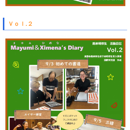
Ｖｏｌ.２