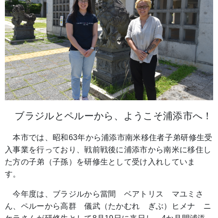
ブラジルとペルーから、ようこそ浦添市へ！
本市では、昭和63年から浦添市南米移住者子弟研修生受
入事業を行っており、戦前戦後に浦添市から南米に移住し
た方の子弟（子孫）を研修生として受け入れしていま
す。
今年度は、ブラジルから當間 ベアトリス マユミさ
ん、ペルーから高群 儀武（たかむれ ぎぶ）ヒメナ ニ