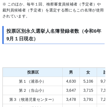
※ このほか、毎年１回、検察審査員候補者（予定者）や
裁判員候補者（予定者）を選定する際にもこの名簿が使用
されています。
投票区別永久選挙人名簿登録者数（令和6年
9月１日現在）
投票区
男
女
第１（浦添小）
4,630
5,106
9,7
第２（当山小）
3,647
3,715
7,3
第３（牧港児童センター）
3,478
3,791
7,2