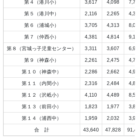
第４（港川小）
3,617
4,098
7,7
第５（港川中）
2,116
2,265
4,3
第６（浦城小）
3,705
4,313
8,0
第７（仲西小）
4,381
4,814
9,1
第８（宮城っ子児童センター）
3,311
3,607
6,9
第９（神森小）
2,261
2,475
4,7
第１０（神森中）
2,286
2,662
4,9
第１１（内間小）
2,316
2,484
4,8
第１２（沢岻小）
4,110
4,489
8,5
第１３（前田小）
1,823
1,977
3,8
第１４（浦西中）
1,959
2,032
3,9
合 計
43,640
47,828
91,