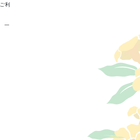
をご利
の 一