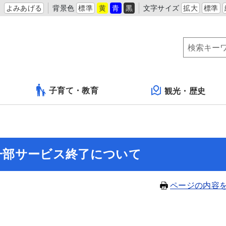
よみあげる
背景色
標準
黄
青
黒
文字サイズ
拡大
標準
子育て・教育
観光・歴史
-Fi」の一部サービス終了について
ページの内容