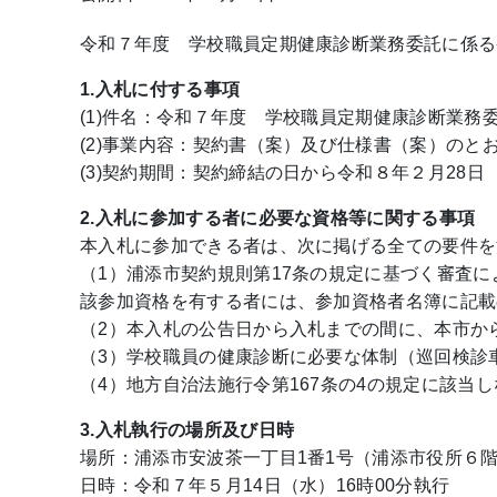
令和７年度 学校職員定期健康診断業務委託に係る
1.入札に付する事項
(1)件名：令和７年度 学校職員定期健康診断業務
(2)事業内容：契約書（案）及び仕様書（案）のと
(3)契約期間：契約締結の日から令和８年２月28日
2.入札に参加する者に必要な資格等に関する事項
本入札に参加できる者は、次に掲げる全ての要件を
（1）浦添市契約規則第17条の規定に基づく審査
該参加資格を有する者には、参加資格者名簿に記載
（2）本入札の公告日から入札までの間に、本市か
（3）学校職員の健康診断に必要な体制（巡回検診
（4）地方自治法施行令第167条の4の規定に該当
3.入札執行の場所及び日時
場所：浦添市安波茶一丁目1番1号（浦添市役所６階
日時：令和７年５月14日（水）16時00分執行