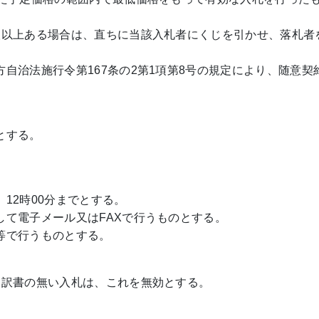
人以上ある場合は、直ちに当該入札者にくじを引かせ、落札者
自治法施行令第167条の2第1項第8号の規定により、随意契
とする。
12時00分までとする。
して電子メール又はFAXで行うものとする。
等で行うものとする。
内訳書の無い入札は、これを無効とする。