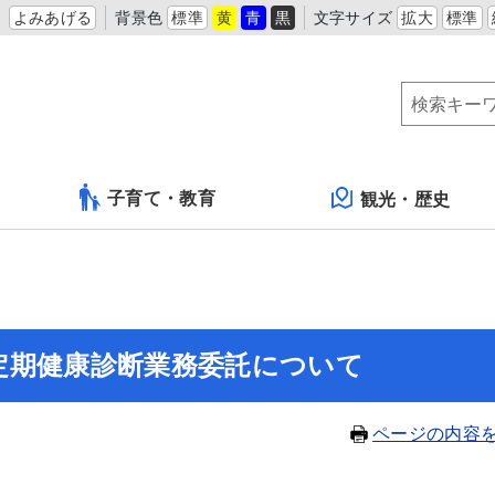
よみあげる
背景色
標準
黄
青
黒
文字サイズ
拡大
標準
子育て・教育
観光・歴史
定期健康診断業務委託について
ページの内容