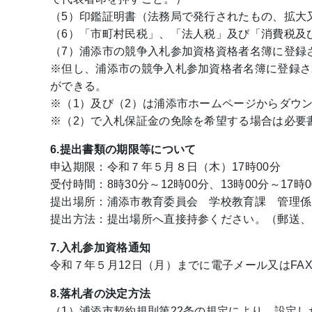
（5）印鑑証明書（法務局で発行されたもの、拡大
（6）「市町村民税」、「法人税」及び「消費税及
（7）浦添市の競争入札参加資格資格者名簿に登録
※但し、浦添市の競争入札参加資格者名簿に登録さ
ができる。
※（1）及び（2）は浦添市ホームページからダウ
※（2）で入札保証金の免除を希望する場合は必要
6.提出書類の期限等について
申込期限：令和７年５月８日（木）17時00分
受付時間：8時30分～12時00分、13時00分～17時0
提出場所：浦添市教育委員会 学校教育課 管理係
提出方法：提出場所へ直接持参ください。（郵送、
7.入札参加資格通知
令和７年５月12日（月）までに電子メール又はFA
8.落札者の決定方法
（1）浦添市契約規則第22条の規定により、設定