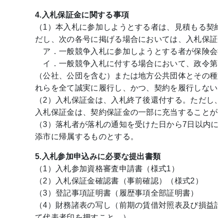
4.入札保証金に関する事項
（1）本入札に参加しようとする者は、見積もる契
だし、次の各号に掲げる場合においては、入札保証
ア．一般競争入札に参加しようとする者が保険会
イ．一般競争入札に付する場合において、政令第1
（公社、公団を含む）または地方公共団体とその種
れらを全て誠実に履行し、かつ、契約を履行しない
（2）入札保証金は、入札終了後還付する。ただし
入札保証金は、契約保証金の一部に充当することが
（3）落札者が落札の通知を受けた日から7日以内
添市に帰属するものとする。
5.入札参加申込みに必要な提出書類
（1）入札参加資格審査申請書（様式1）
（2）入札保証金確認書（事前確認）（様式2）
（3）登記事項証明書（履歴事項全部証明書）
（4）財務諸表の写し（前期の賃借対照表及び損益
て代表者印を押すこと。）