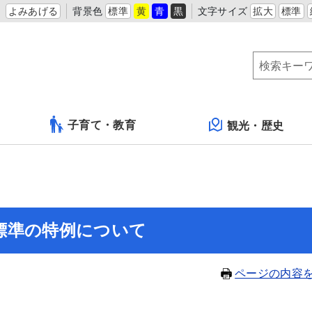
よみあげる
背景色
標準
黄
青
黒
文字サイズ
拡大
標準
子育て・教育
観光・歴史
標準の特例について
ページの内容