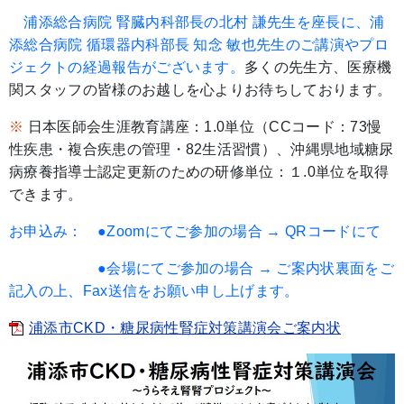
浦添総合病院 腎臓内科部長の北村 謙先生を座長に、浦
添総合病院 循環器内科部長 知念 敏也先生のご講演やプロ
ジェクトの経過報告がございます。
多くの先生方、医療機
関スタッフの皆様のお越しを心よりお待ちしております。
※
日本医師会生涯教育講座：1.0単位（CCコード：73慢
性疾患・複合疾患の管理・82生活習慣）、沖縄県地域糖尿
病療養指導士認定更新のための研修単位：１.0単位を取得
できます。
お申込み：
●Zoomにてご参加の場合 → QRコードにて
●会場にてご参加の場合 → ご案内状裏面をご
記入の上、Fax送信をお願い申し上げます。
浦添市CKD・糖尿病性腎症対策講演会ご案内状