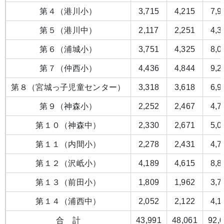
第４（港川小）
3,715
4,215
7,9
第５（港川中）
2,117
2,251
4,3
第６（浦城小）
3,751
4,325
8,0
第７（仲西小）
4,436
4,844
9,2
第８（宮城っ子児童センター）
3,318
3,618
6,9
第９（神森小）
2,252
2,467
4,7
第１０（神森中）
2,330
2,671
5,0
第１１（内間小）
2,278
2,431
4,7
第１２（沢岻小）
4,189
4,615
8,8
第１３（前田小）
1,809
1,962
3,7
第１４（浦西中）
2,052
2,122
4,1
合 計
43,991
48,061
92,