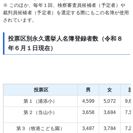
※ このほか、毎年１回、検察審査員候補者（予定者）や
裁判員候補者（予定者）を選定する際にもこの名簿が使用
されています。
投票区別永久選挙人名簿登録者数（令和８
年６月１日現在）
投票区
男
女
第１（浦添小）
4,599
5,072
9,6
第２（当山小）
3,658
3,684
7,3
第３（牧港こども園）
3,487
3,784
7,2