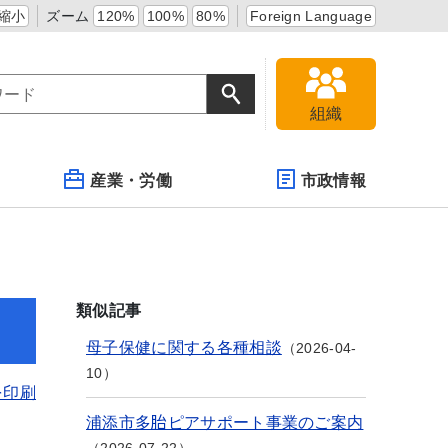
縮小
ズーム
120%
100%
80%
Foreign Language
組織
産業・労働
市政情報
類似記事
母子保健に関する各種相談
2026-04-
10
を印刷
浦添市多胎ピアサポート事業のご案内