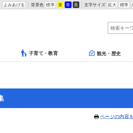
よみあげる
背景色
標準
黄
青
黒
文字サイズ
拡大
標準
子育て・教育
観光・歴史
集
ページの内容