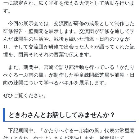
ーに認定され、広く平和を伝える大使として活動を行いま
す。
今回の展示会では、交流団が研修の成果として制作した
研修報告・壁新聞を展示します。交流団が研修を通して学
んだ疎開生の生活や、戦後も続いた浦添・日向のつなが
り、そして交流団が研修で出会った人々が語ってくれた記
憶を、団員それぞれの言葉で伝えます。
また、期間中、宮崎で語り部活動を行っている「かたり
べぐるーぷ南の風」が制作した学童疎開紙芝居や浦添・日
向の疎開について学べるパネルを展示します。
ぜひご覧ください。
ときわさんとお話ししてみませんか？
下記期間中、「かたりべぐるーぷ南の風」代表の常盤泰
代（ときわ やすよ）さんが来沖します。展示場にて、