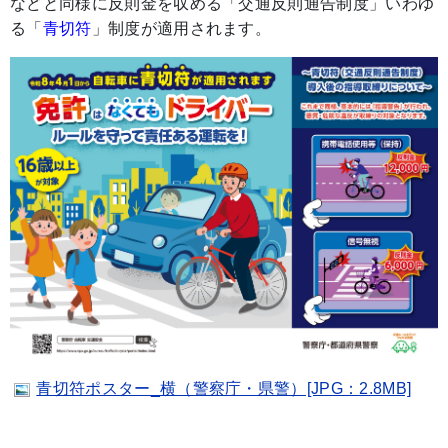
などと同様に反則金を収める「交通反則通告制度」いわゆ
る「
青切符
」制度が適用されます。
青切符ポスター_横（警察庁・県警）[JPG：2.8MB]