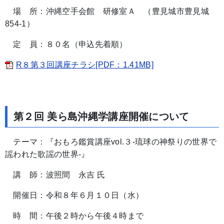
場 所：沖縄空手会館 研修室Ａ （豊見城市豊見城
854-1）
定 員：８０名（申込先着順）
R８第３回講座チラシ[PDF：1.41MB]
第２回 美ら島沖縄学講座開催について
テーマ：『おもろ鑑賞講座vol.３-琉球の神祭りの世界で
謡われた歌謡の世界-』
講 師：波照間 永吉 氏
開催日：令和８年６月１０日（水）
時 間：午後２時から午後４時まで