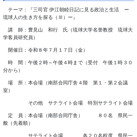
テーマ：『三司官 伊江朝睦日記に見る政治と生活 ー
琉球人の生き方を探る（Ⅲ）ー』
講 師：豊見山 和行 氏（琉球大学名誉教授 琉球大
学客員研究員）
開催日：令和８年７月１７日（金）
時 間：午後２時～午後４時まで（受付 午後１時３０
分から）
場 所：本会場（南部合同庁舎４階 第１・第２会議
室）
その他 サテライト会場 特別サテライト会場
定 員：本会場（南部合同庁舎） ８０名 県民一
般（先着順）
サテライト会場 各２０名程度 県民一