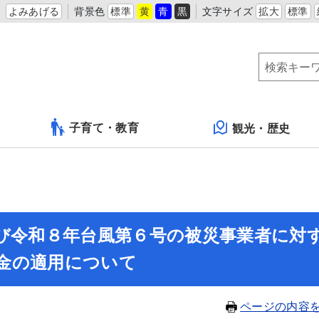
よみあげる
背景色
標準
黄
青
黒
文字サイズ
拡大
標準
子育て・教育
観光・歴史
及び令和８年台風第６号の被災事業者に対
金の適用について
ページの内容