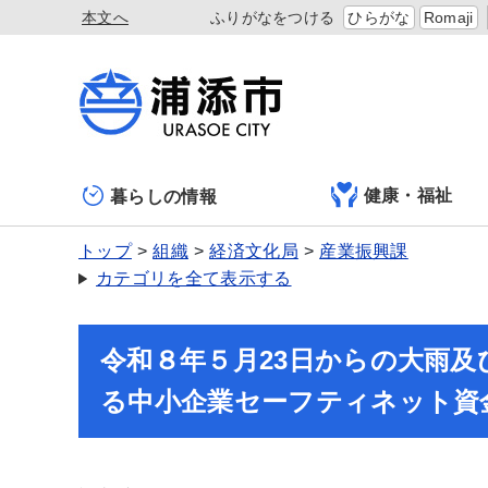
本文へ
ふりがなをつける
ひらがな
Romaji
健康・福祉
暮らしの情報
トップ
組織
経済文化局
産業振興課
カテゴリを全て表示する
令和８年５月23日からの大雨
る中小企業セーフティネット資