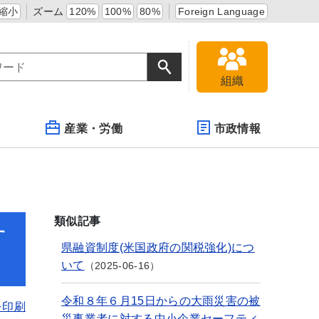
縮小
ズーム
120%
100%
80%
Foreign Language
組織
産業・労働
市政情報
類似記事
す
県融資制度(米国政府の関税強化)につ
いて
2025-06-16
令和８年６月15日からの大雨災害の被
を印刷
災事業者に対する中小企業セーフティ