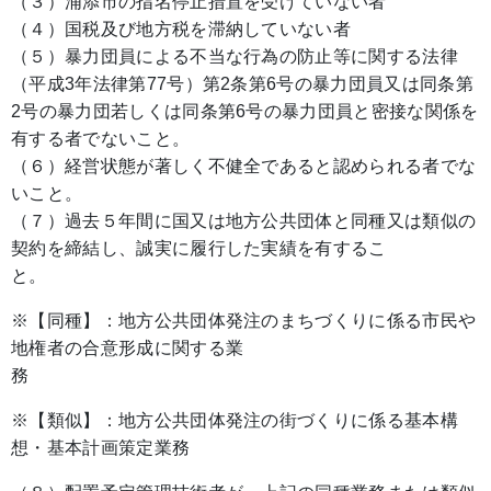
（３）浦添市の指名停止措置を受けていない者
（４）国税及び地方税を滞納していない者
（５）暴力団員による不当な行為の防止等に関する法律
（平成3年法律第77号）第2条第6号の暴力団員又は同条第
2号の暴力団若しくは同条第6号の暴力団員と密接な関係を
有する者でないこと。
（６）経営状態が著しく不健全であると認められる者でな
いこと。
（７）過去５年間に国又は地方公共団体と同種又は類似の
契約を締結し、誠実に履行した実績を有するこ
と。
※【同種】：地方公共団体発注のまちづくりに係る市民や
地権者の合意形成に関する業
務
※【類似】：地方公共団体発注の街づくりに係る基本構
想・基本計画策定業務