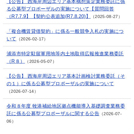
【公告】 西海岸周辺エリア基本構想策定業務委託に係
る公募型プロポーザルの実施について【質問回答
（R7.7.9】【契約公表追加(R7.8.20)】
2025-08-27
「複合機賃貸借契約」に係る一般競争入札の実施につ
いて
2026-02-17
浦添市特定駐留軍用地等内土地取得広報推進業務委託
（R８）
2026-05-07
【公告】 西海岸周辺エリア基本計画検討業務委託（そ
の１）に係る公募型プロポーザルの実施について
2026-07-14
令和８年度 牧港補給地区拠点機能導入基礎調査業務委
託に係る公募型プロポーザルに関する公告
2026-07-
06