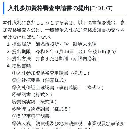
入札参加資格審査申請書の提出について
本件入札に参加しようとする者は、以下の書類を提出、参
加資格審査を受け、一般競争入札参加資格通知書の交付を
受けなければならない。
提出場所 浦添市役所４階 跡地未来課
提出期限 令和８年６月19日（金）午後５時まで
提出方法 持参または郵送（期限内必着）
提出書類
①入札参加資格審査申請書（様式１）
②会社概要書（任意様式）
③入札保証金確認書（事前確認）（様式２）
④誓約書（様式３）
⑤業務実績（様式４）
⑥管理技術者調書（様式５）
⑦登記事項証明書
⑧法人税、消費税及び地方消費税、事業税及び事業所