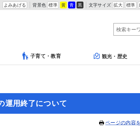
よみあげる
背景色
標準
黄
青
黒
文字サイズ
拡大
標準
子育て・教育
観光・歴史
の運用終了について
ページの内容