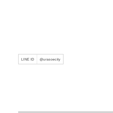
LINE ID
@urasoecity