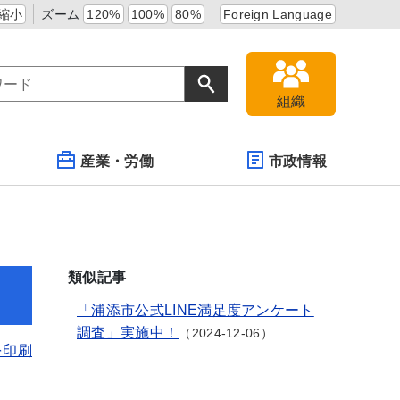
縮小
ズーム
120%
100%
80%
Foreign Language
組織
産業・労働
市政情報
類似記事
「浦添市公式LINE満足度アンケート
調査」実施中！
2024-12-06
を印刷