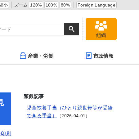
縮小
ズーム
120%
100%
80%
Foreign Language
組織
産業・労働
市政情報
類似記事
見
児童扶養手当（ひとり親世帯等が受給
できる手当）
2026-04-01
を印刷