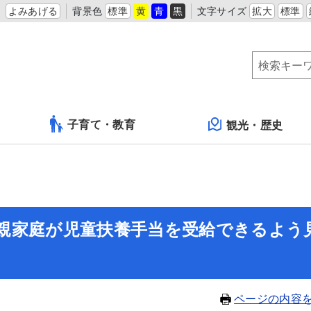
よみあげる
背景色
標準
黄
青
黒
文字サイズ
拡大
標準
子育て・教育
観光・歴史
親家庭が児童扶養手当を受給できるよう
ページの内容