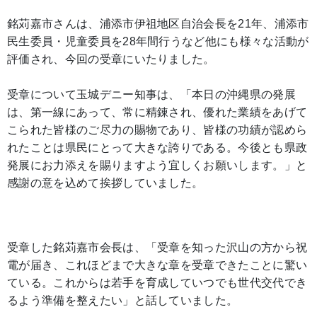
銘苅嘉市さんは、浦添市伊祖地区自治会長を21年、浦添市
民生委員・児童委員を28年間行うなど他にも様々な活動が
評価され、今回の受章にいたりました。
受章について玉城デニー知事は、「本日の沖縄県の発展
は、第一線にあって、常に精錬され、優れた業績をあげて
こられた皆様のご尽力の賜物であり、皆様の功績が認めら
れたことは県民にとって大きな誇りである。今後とも県政
発展にお力添えを賜りますよう宜しくお願いします。」と
感謝の意を込めて挨拶していました。
受章した銘苅嘉市会長は、「受章を知った沢山の方から祝
電が届き、これほどまで大きな章を受章できたことに驚い
ている。これからは若手を育成していつでも世代交代でき
るよう準備を整えたい」と話していました。