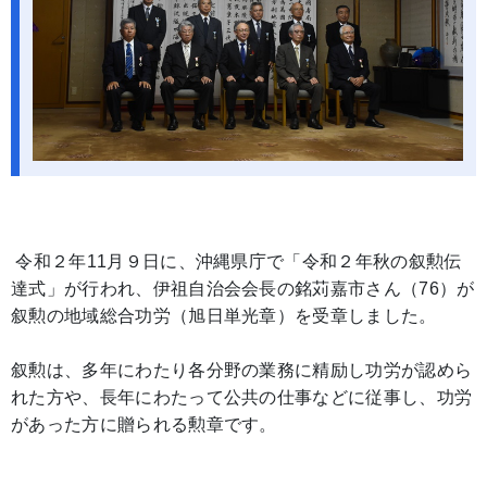
令和２年11月９日に、沖縄県庁で「令和２年秋の叙勲伝
達式」が行われ、伊祖自治会会長の銘苅嘉市さん（76）が
叙勲の地域総合功労（旭日単光章）を受章しました。
叙勲は、多年にわたり各分野の業務に精励し功労が認めら
れた方や、長年にわたって公共の仕事などに従事し、功労
があった方に贈られる勲章です。