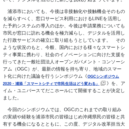
浦添市においても、今後は非接触化や接触機会そのもの
を減らすべく、窓口サービス利用におけるLINEを活用し
た予約システムの導入のほか、今後は申請業務についても
市民が窓口に訪れる機会を極力減らし、デジタルを活用し
た行政サービスの確立に取り組もうとしています。 その
ような状況のもと、今般、国内における様々なスマートシ
ティ事業に携わり、社会のイノベーションに向けた支援を
行ってきた一般社団法人オープンガバメント・コンソーシ
アム（OGC）が、最新の情報を持ち寄り、地域のスマー
ト化に向けた議論を行うシンポジウム《
OGCシンポジウム
》を、ア
2020・浦添「スマートシティで市民生活はどう変わる」
イム・ユニバースてだこホールにて開催することが決定し
ました。
今回のシンポジウムでは、OGCのこれまでの取り組み
の実績や経験を浦添市民の皆様はじめ沖縄県民の皆様と共
有する機会になるとともに、この度、デジタル改革担当大