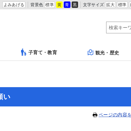
よみあげる
背景色
標準
黄
青
黒
文字サイズ
拡大
標準
子育て・教育
観光・歴史
願い
ページの内容