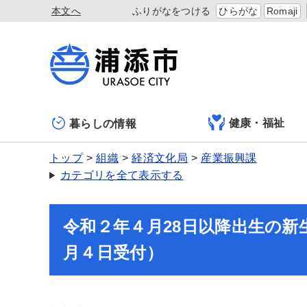
本文へ
ふりがなをつける
ひらがな
Romaji
健康・福祉
暮らしの情報
トップ
組織
経済文化局
産業振興課
カテゴリを全て表示する
令和２年４月28日以降出生の
月４日受付）