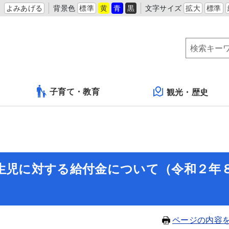
よみあげる
背景色
標準
黄
青
黒
文字サイズ
拡大
標準
子育て・教育
観光・歴史
新生児に対する給付金について（令和２年
ページの内容