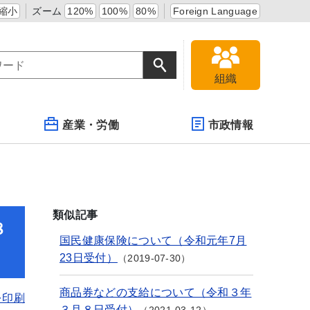
縮小
ズーム
120%
100%
80%
Foreign Language
組織
産業・労働
市政情報
類似記事
８
国民健康保険について（令和元年7月
23日受付）
2019-07-30
商品券などの支給について（令和３年
を印刷
３月８日受付）