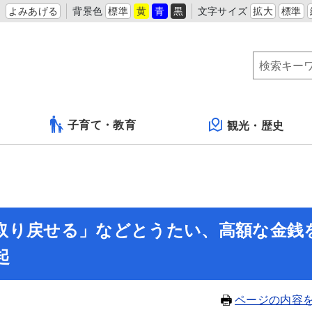
よみあげる
背景色
標準
黄
青
黒
文字サイズ
拡大
標準
子育て・教育
観光・歴史
取り戻せる」などとうたい、高額な金銭
起
ページの内容