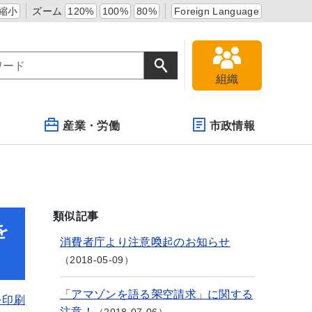
縮小
ズーム
120%
100%
80%
Foreign Language
組織
産業・労働
市政情報
類似記事
を
消費者庁より注意喚起のお知らせ
2018-05-09
「アマゾンを語る架空請求」に関する
を印刷
注意！