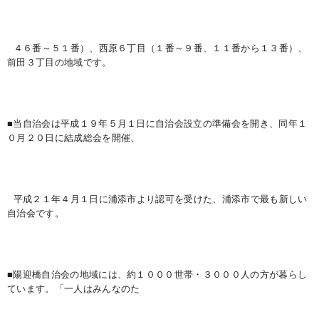
４６番～５１番）、西原６丁目（１番～９番、１１番から１３番）、
前田３丁目の地域です。
■当自治会は平成１９年５月１日に自治会設立の準備会を開き、同年１
０月２０日に結成総会を開催、
平成２１年４月１日に浦添市より認可を受けた、浦添市で最も新しい
自治会です。
■陽迎橋自治会の地域には、約１０００世帯・３０００人の方が暮らし
ています。「一人はみんなのた