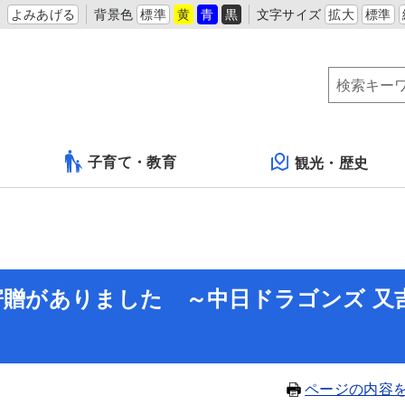
よみあげる
背景色
標準
黄
青
黒
文字サイズ
拡大
標準
子育て・教育
観光・歴史
寄贈がありました ～中日ドラゴンズ 又
ページの内容