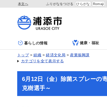
本文へ
ふりがなをつける
ひらがな
Romaji
健康・福祉
暮らしの情報
トップ
組織
経済文化局
産業振興課
カテゴリを全て表示する
6月12日（金）除菌スプレーの
克樹選手～