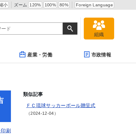
縮小
ズーム
120%
100%
80%
Foreign Language
組織
産業・労働
市政情報
類似記事
吉
ＦＣ琉球サッカーボール贈呈式
2024-12-04
を印刷