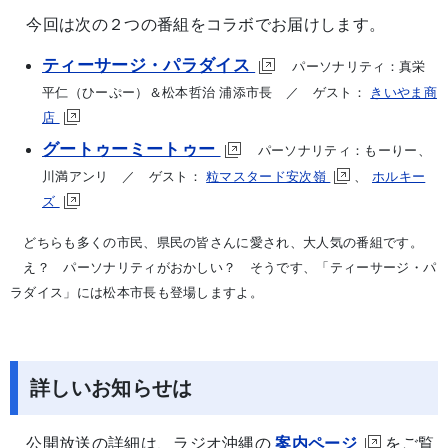
今回は次の２つの番組をコラボでお届けします。
ティーサージ・パラダイス
パーソナリティ：真栄
平仁（ひーぷー）＆松本哲治 浦添市長 ／ ゲスト：
きいやま商
店
グートゥーミートゥー
パーソナリティ：もーりー、
川満アンリ ／ ゲスト：
粒マスタード安次嶺
、
ホルキー
ズ
​ どちらも多くの市民、県民の皆さんに愛され、大人気の番組です。
え？ パーソナリティがおかしい？ そうです、「ティーサージ・パ
ラダイス」には松本市長も登場しますよ。
詳しいお知らせは
公開放送の詳細は、ラジオ沖縄の
案内ページ
をご覧