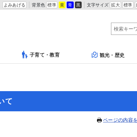
よみあげる
背景色
標準
黄
青
黒
文字サイズ
拡大
標準
子育て・教育
観光・歴史
いて
ページの内容