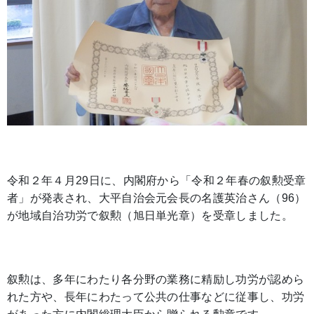
令和２年４月29日に、内閣府から「令和２年春の叙勲受章
者」が発表され、大平自治会元会長の名護英治さん（96）
が地域自治功労で叙勲（旭日単光章）を受章しました。
叙勲は、多年にわたり各分野の業務に精励し功労が認めら
れた方や、長年にわたって公共の仕事などに従事し、功労