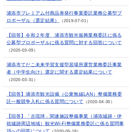
浦添市プレミアム付商品券発行事業委託業務公募型プ
ロポーザル（選定結果）
2019-07-01
【回答】令和２年度 浦添市観光振興業務委託に係る
公募型プロポーザルに係る質問に対する回答について
2020-03-09
浦添市てだこ未来学習支援型居場所運営業務委託事業
者（中学生向け）選定に関する選定結果について
2020-03-31
【回答】浦添市観光設備（公衆無線LAN）整備業務委
託一般競争入札に係る質問について
2020-04-30
【回答】「古琉球」関連施設整備事業（浦添城跡・伊
祖城跡周辺地域）観光Wi-Fi整備業務委託に係る質問事
項への回答について
2020-05-18