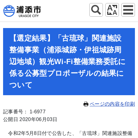
【選定結果】「古琉球」関連施設
整備事業（浦添城跡・伊祖城跡周
辺地域）観光Wi-Fi整備業務委託に
係る公募型プロポーザルの結果に
ついて
ページの内容を印刷
記事番号： 1-6977
公開日 2020年06月03日
令和2年5月8日付で公告した、「古琉球」関連施設整備