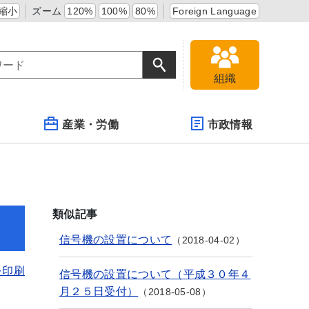
縮小
ズーム
120%
100%
80%
Foreign Language
組織
産業・労働
市政情報
類似記事
信号機の設置について
2018-04-02
を印刷
信号機の設置について（平成３０年４
月２５日受付）
2018-05-08