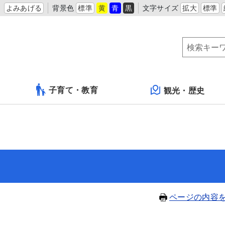
よみあげる
背景色
標準
黄
青
黒
文字サイズ
拡大
標準
子育て・教育
観光・歴史
）
ページの内容