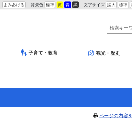
よみあげる
背景色
標準
黄
青
黒
文字サイズ
拡大
標準
子育て・教育
観光・歴史
ページの内容