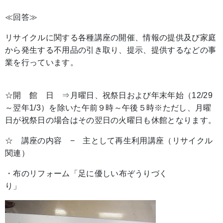
≪回答≫
リサイクルに関する各種講座の開催、情報の提供及び家庭
から発生する不用品の引き取り、提示、提供するなどの事
業を行っています。
☆開 館 日 ⇒月曜日、祝祭日および年末年始（12/29
～翌年1/3）を除いた午前９時～午後５時※ただし、月曜
日が祝祭日の場合はその翌日の火曜日も休館となります。
☆ 講座の内容 − 主として再生利用講座（リサイクル
関連）
・
布
のリフォー
ム「足に優し
い布ぞうりづく
り」