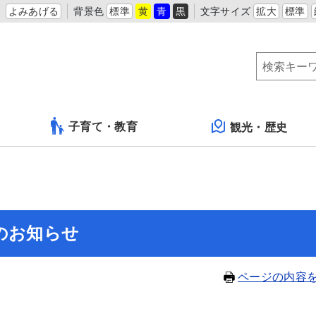
よみあげる
背景色
標準
黄
青
黒
文字サイズ
拡大
標準
子育て・教育
観光・歴史
のお知らせ
ページの内容