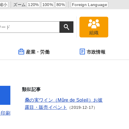
縮小
ズーム
120%
100%
80%
Foreign Language
組織
産業・労働
市政情報
類似記事
桑の実ワイン（Mûre de Soleil）お披
露目・販売イベント
2019-12-17
を印刷