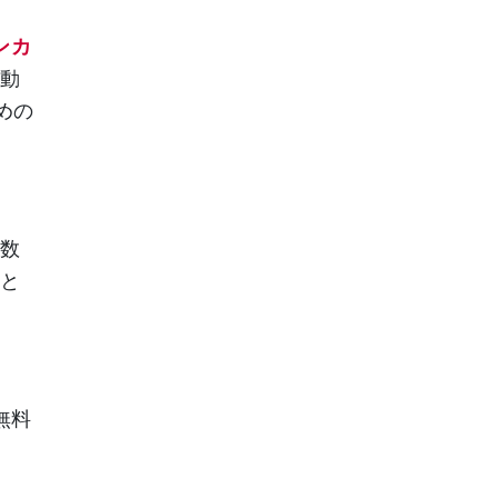
ンカ
移動
めの
多数
こと
無料