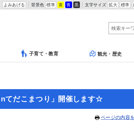
よみあげる
背景色
標準
黄
青
黒
文字サイズ
拡大
標準
子育て・教育
観光・歴史
inてだこまつり」開催します☆
ページの内容