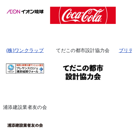
(株)ワンクラップ
てだこの都市設計協力会
ブリテ
浦添建設業者友の会