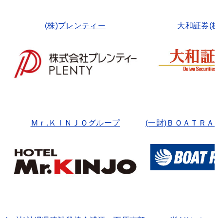
(株)プレンティー
大和証券(株
Ｍｒ.ＫＩＮＪＯグループ
(一財)ＢＯＡＴＲＡ