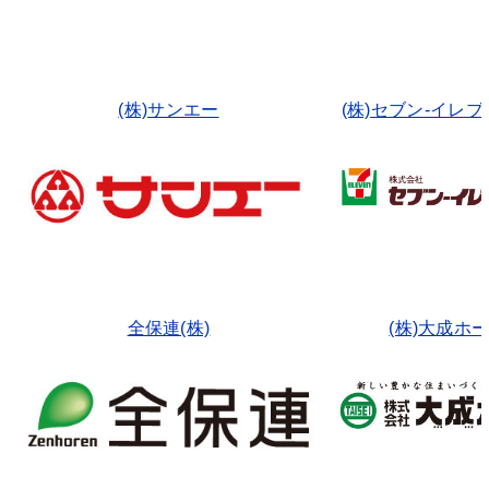
(株)サンエー
(株)セブン-イレ
全保連(株)
(株)大成ホ