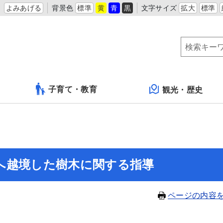
よみあげる
背景色
標準
黄
青
黒
文字サイズ
拡大
標準
子育て・教育
観光・歴史
へ越境した樹木に関する指導
ページの内容