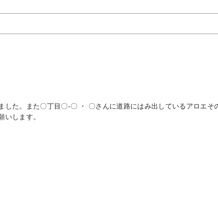
した。また〇丁目〇-〇 ・ 〇さんに道路にはみ出しているアロエそ
願いします。