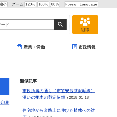
縮小
ズーム
120%
100%
80%
Foreign Language
組織
産業・労働
市政情報
類似記事
市役所裏の通り（市道安波茶沢岻線）
沿いの樹木の剪定依頼
2018-01-18
を印刷
住宅地から道路上に伸びた植栽への対
応