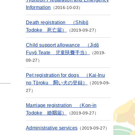
Information
2016-10-03
Death registration （Shibō
Todoke 死亡届）
2019-09-27
Child support allowance （Jidō
Fuyō Teate 児童扶養手当）
2019-
09-27
Pet registration for dogs （Kai-Inu
no Tōroku 飼い犬の登録）
2019-09-
27
Marriage registration （Kon-in
Todoke 婚姻届）
2019-09-27
Administrative services
2019-09-27