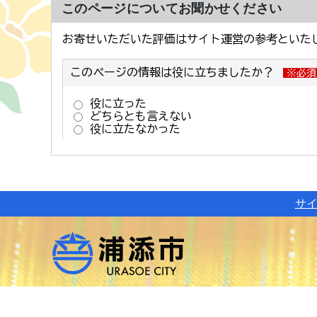
このページについてお聞かせください
サ
市役所のご案内
サイトマップ
リンク
お問い合
〒901-2501
沖縄県浦添市安波茶1-1-1
TEL：(098)87