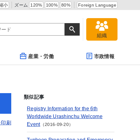
縮小
ズーム
120%
100%
80%
Foreign Language
組織
産業・労働
市政情報
類似記事
Registry Information for the 6th
Worldwide Urashinchu Welcome
を印刷
Event
2016-09-20
Typhoon Preparation and Emergency