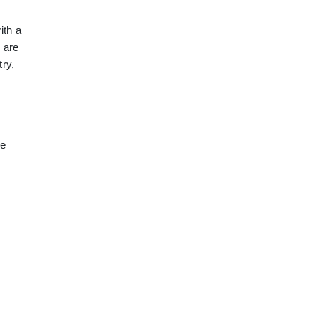
ith a
 are
try,
ce