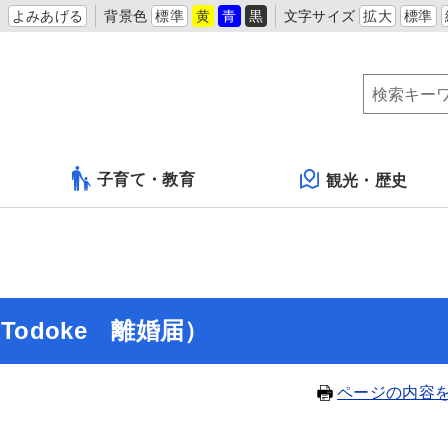
よみあげる
背景色
標準
黄
青
黒
文字サイズ
拡大
標準
子育て・教育
観光・歴史
kon Todoke 離婚届）
ページの内容