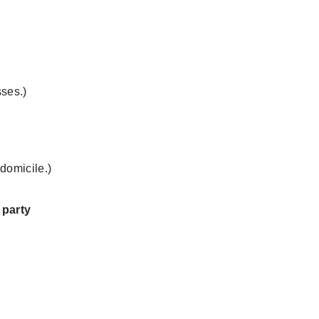
sses.)
domicile.)
 party