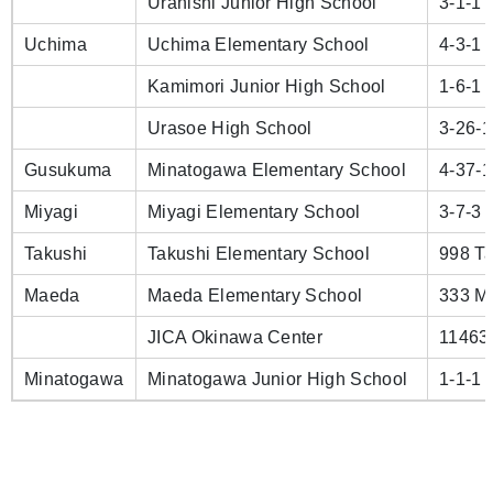
Uranishi Junior High School
3-1-1
Uchima
Uchima Elementary School
4-3-1
Kamimori Junior High School
1-6-1
Urasoe High School
3-26-
Gusukuma
Minatogawa Elementary School
4-37-
Miyagi
Miyagi Elementary School
3-7-3 
Takushi
Takushi Elementary School
998 Ta
Maeda
Maeda Elementary School
333 M
JICA Okinawa Center
11463
Minatogawa
Minatogawa Junior High School
1-1-1