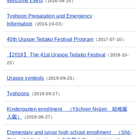
Welcome Event
2016-09-20
Typhoon Preparation and Emergency
Information
2016-10-03
40th Urasoe Tedako Festival Program
2017-07-10
【2018】 The 41st Urasoe Tedako Festival
2018-10-
23
Urasoe symbols
2019-09-25
Typhoons
2019-09-27
Kindergarten enrollment （Yōchien Nyūen 幼稚園
入園）
2019-09-27
Elementary and junior high school enrollment （Shō-