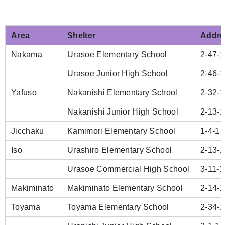
Area
Shelter
Addre
Nakama
Urasoe Elementary School
2-47-
Urasoe Junior High School
2-46-
Yafuso
Nakanishi Elementary School
2-32-1
Nakanishi Junior High School
2-13-1
Jicchaku
Kamimori Elementary School
1-4-1 
Iso
Urashiro Elementary School
2-13-1
Urasoe Commercial High School
3-11-1
Makiminato
Makiminato Elementary School
2-14-1
Toyama
Toyama Elementary School
2-34-