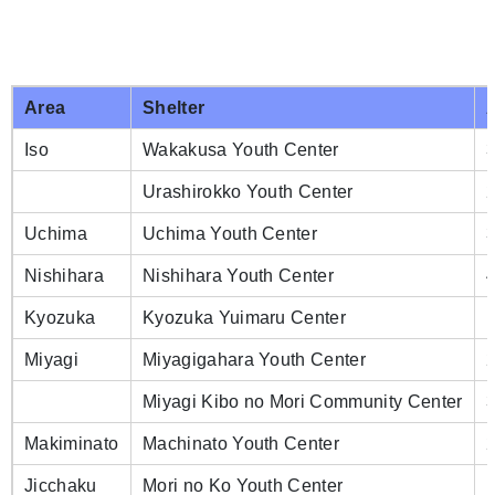
Area
Shelter
Iso
Wakakusa Youth Center
3
Urashirokko Youth Center
2
Uchima
Uchima Youth Center
Nishihara
Nishihara Youth Center
4
Kyozuka
Kyozuka Yuimaru Center
Miyagi
Miyagigahara Youth Center
2
Miyagi Kibo no Mori Community Center
3
Makiminato
Machinato Youth Center
Jicchaku
Mori no Ko Youth Center
1