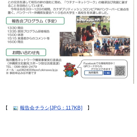
【
報告会チラシ[JPG：117KB]
】