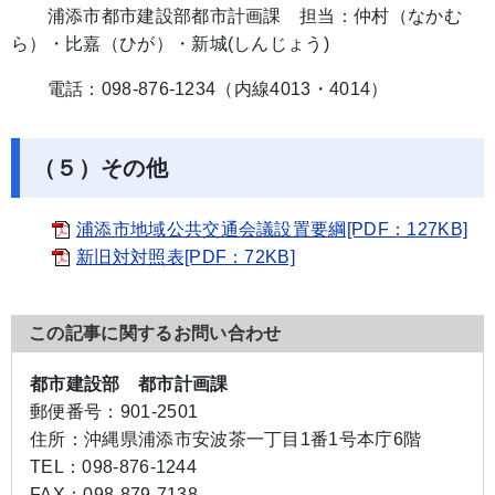
浦添市都市建設部都市計画課 担当：仲村（なかむ
ら）・比嘉（ひが）・新城(しんじょう)
電話：098-876-1234（内線4013・4014）
（５）その他
浦添市地域公共交通会議設置要綱[PDF：127KB]
​
新旧対対照表[PDF：72KB]
この記事に関するお問い合わせ
都市建設部 都市計画課
郵便番号：
901-2501
住所：
沖縄県浦添市安波茶一丁目1番1号本庁6階
TEL：
098-876-1244
FAX：
098-879-7138