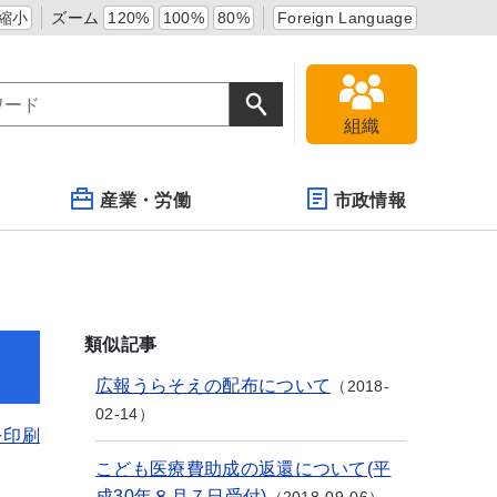
縮小
ズーム
120%
100%
80%
Foreign Language
組織
産業・労働
市政情報
類似記事
広報うらそえの配布について
2018-
02-14
を印刷
こども医療費助成の返還について(平
成30年８月７日受付)