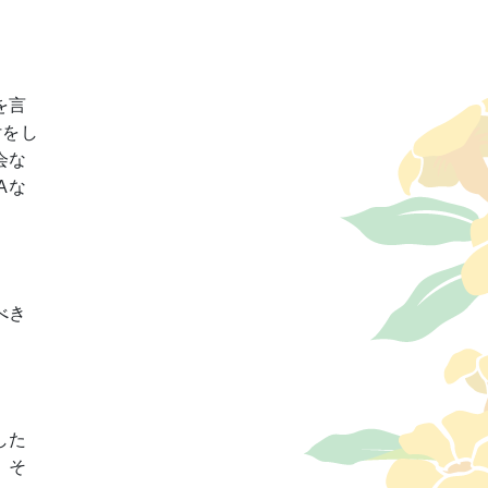
を言
付をし
会な
Aな
べき
した
、そ