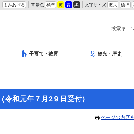
よみあげる
背景色
標準
黄
青
黒
文字サイズ
拡大
標準
子育て・教育
観光・歴史
（令和元年７月2９日受付）
ページの内容