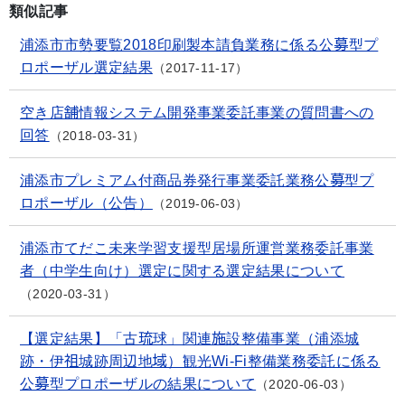
類似記事
浦添市市勢要覧2018印刷製本請負業務に係る公募型プ
ロポーザル選定結果
2017-11-17
空き店舗情報システム開発事業委託事業の質問書への
回答
2018-03-31
浦添市プレミアム付商品券発行事業委託業務公募型プ
ロポーザル（公告）
2019-06-03
浦添市てだこ未来学習支援型居場所運営業務委託事業
者（中学生向け）選定に関する選定結果について
2020-03-31
【選定結果】「古琉球」関連施設整備事業（浦添城
跡・伊祖城跡周辺地域）観光Wi-Fi整備業務委託に係る
公募型プロポーザルの結果について
2020-06-03