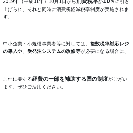
10
消費税率
2019年（平成31年）10月1日から
が
％
に引き
上げられ、それと同時に消費税軽減税率制度が実施されま
す。
中小企業・小規模事業者等に対しては、
複数税率対応レジ
の導入
や、
受発注システムの改修等
が必要になる場合に、
経費の一部を補助する国の制度
これに要する
がござい
ます。ぜひご活用ください。