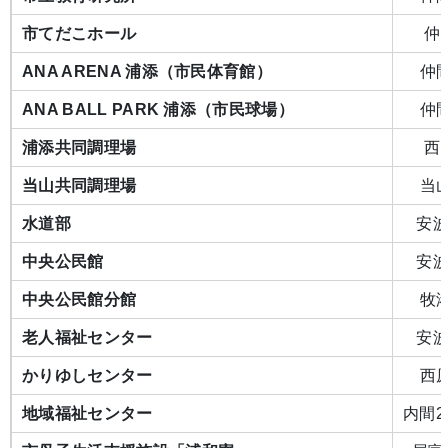
市てだこホール
仲間
ANA ARENA 浦添（市民体育館）
仲間
ANA BALL PARK 浦添（市民球場）
仲間
浦添共同調理場
西原
当山共同調理場
当山
水道部
安波
中央公民館
安波
中央公民館分館
牧港
老人福祉センター
安波
かりゆしセンター
西原
地域福祉センター
内間2-