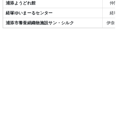
浦添ようどれ館
仲間
経塚ゆいまーるセンター
経塚
浦添市養蚕絹織物施設サン・シルク
伊奈武