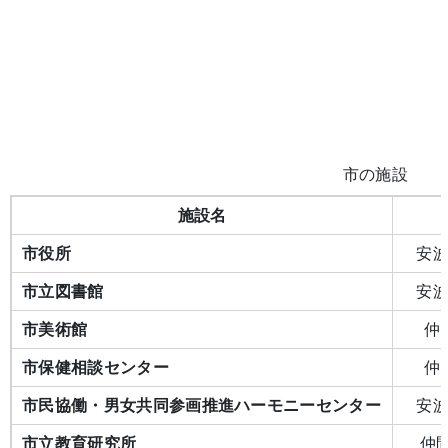
市の施設
施設名
市役所
安波
市立図書館
安波
市美術館
仲間
市保健相談センター
仲間
市民協働・男女共同参画推進ハーモニーセンター
安波
市立教育研究所
仲間