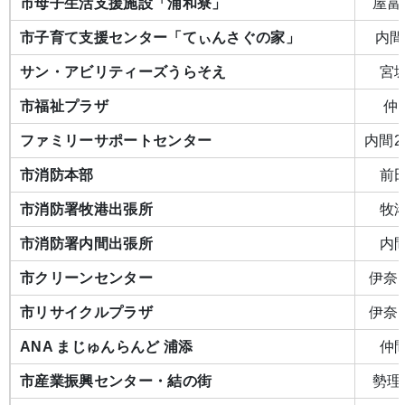
市母子生活支援施設「浦和寮」
屋富祖
市子育て支援センター「てぃんさぐの家」
内間4
サン・アビリティーズうらそえ
宮城
市福祉プラザ
仲間
ファミリーサポートセンター
内間2-
市消防本部
前田
市消防署牧港出張所
牧港
市消防署内間出張所
内間
市クリーンセンター
伊奈武
市リサイクルプラザ
伊奈武
ANA まじゅんらんど 浦添
仲間
市産業振興センター・結の街
勢理客