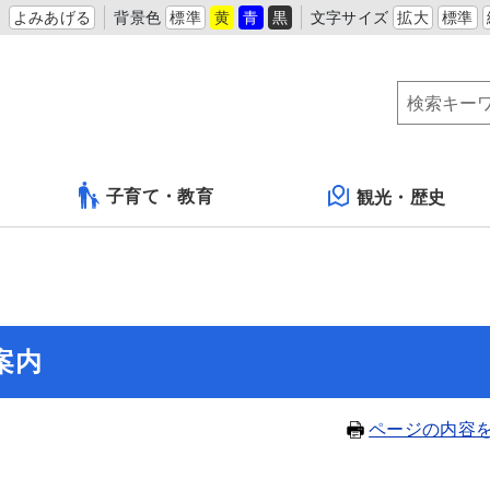
よみあげる
背景色
標準
黄
青
黒
文字サイズ
拡大
標準
子育て・教育
観光・歴史
案内
ページの内容