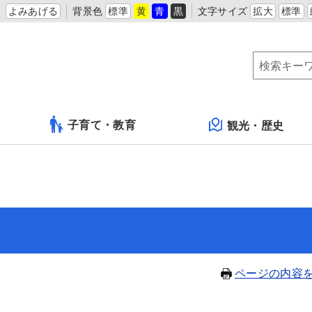
よみあげる
背景色
標準
黄
青
黒
文字サイズ
拡大
標準
子育て・教育
観光・歴史
ページの内容