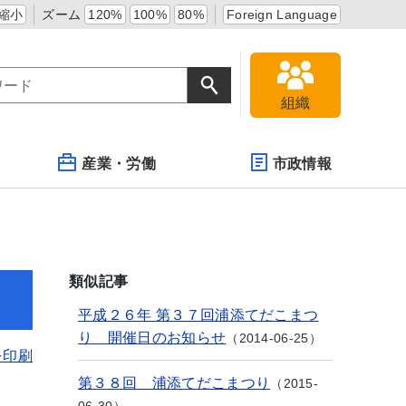
縮小
ズーム
120%
100%
80%
Foreign Language
組織
産業・労働
市政情報
類似記事
平成２６年 第３７回浦添てだこまつ
り 開催日のお知らせ
2014-06-25
を印刷
第３８回 浦添てだこまつり
2015-