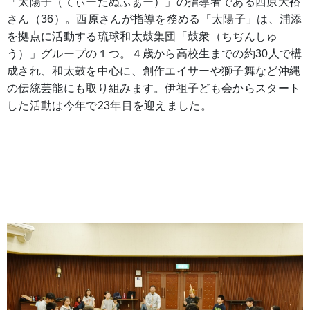
「太陽子（てぃーだぬふぁー）」の指導者である西原大裕
さん（36）。西原さんが指導を務める「太陽子」は、浦添
を拠点に活動する琉球和太鼓集団「鼓衆（ちぢんしゅ
う）」グループの１つ。４歳から高校生までの約30人で構
成され、和太鼓を中心に、創作エイサーや獅子舞など沖縄
の伝統芸能にも取り組みます。伊祖子ども会からスタート
した活動は今年で23年目を迎えました。