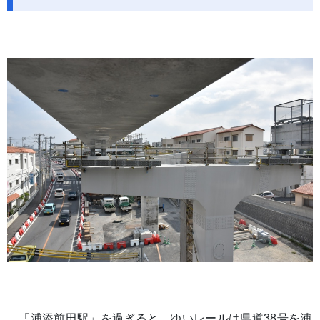
「浦添前田駅」を過ぎると、ゆいレールは県道38号を浦