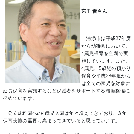
宮里 晋さん
浦添市は平成27年度
から幼稚園において、
4歳児保育を全園で実
施しています。また、
4歳児、5歳児の預かり
保育や平成28年度から
は全ての園児を対象に
延長保育を実施するなど保護者をサポートする環境整備に
努めています。
公立幼稚園への4歳児入園は年々増えてきており、3 年
保育実施の需要も高まってきていると思っています。